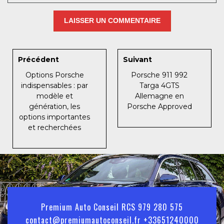
Précédent
Suivant
Options Porsche
Porsche 911 992
indispensables : par
Targa 4GTS
modèle et
Allemagne en
génération, les
Porsche Approved
options importantes
et recherchées
Premium Auto Conseil RCS 979 280 575
contact@premiumautoconseil.fr +33651240000