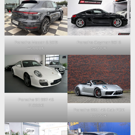
Porsche Macan S 2019
Porsche Cayman 981 S
46.888€
54.990€
Porsche 911 997 4S
71.800€
Porsche 992.1 4S Cab PDK
135.950€