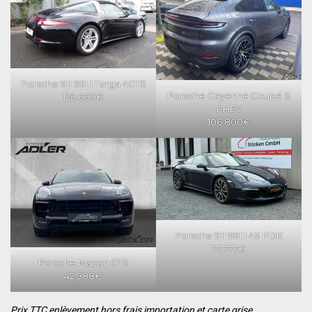
Porsche 911 991.1 Targa 4GTS
Porsche Cayenne Coupé S
129.600€
PHEV
106.800€
Porsche 911 991.1 4S PDK
77.777€
Porsche Macan GTS
42.988€
Prix TTC enlèvement hors frais importation et carte grise