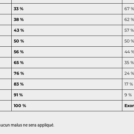
33 %
67 
38 %
62 
43 %
57 %
50 %
50 
56 %
44 
65 %
35 %
76 %
24 
83 %
17 %
91 %
9 %
100 %
Exon
 aucun malus ne sera appliqué.