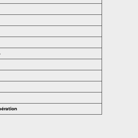
%
%
%
%
%
ération