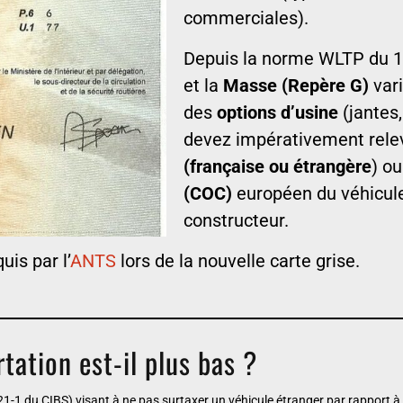
commerciales).
Depuis la norme WLTP du 1
et la
Masse (Repère G)
vari
des
options d’usine
(jantes,
devez impérativement relev
(française ou étrangère
) ou
(COC)
européen du véhicule 
constructeur.
is par l’
ANTS
lors de la nouvelle carte grise.
tation est-il plus bas ?
421-1 du CIBS) visant à ne pas surtaxer un véhicule étranger par rapport à