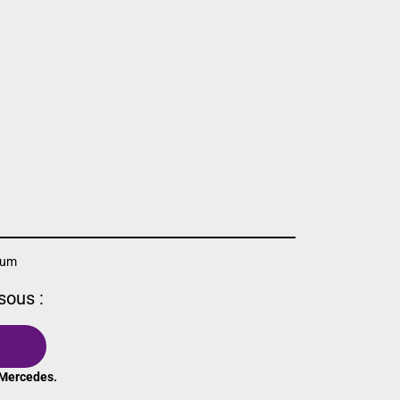
ium
sous :
 Mercedes.