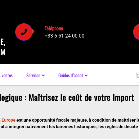
Téléphone
+33 6 51 24 00 00
E,
UM
s ventes
Services
Guides d’achat
ogique : Maîtrisez le coût de votre Import
n
Europe
est une opportunité fiscale majeure, à condition de maîtriser le
eul à intégrer nativement les barèmes historiques, les règles de décot